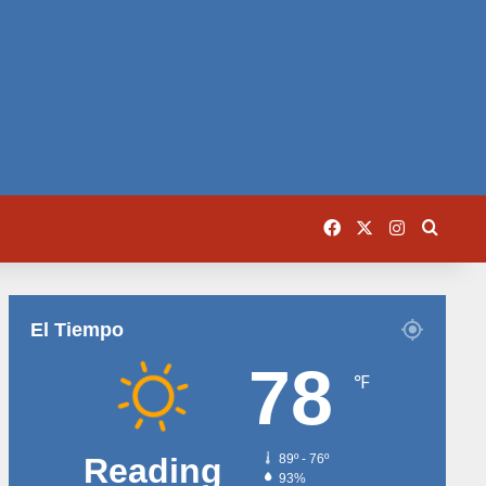
Facebook
X
Instagram
Busca
El Tiempo
78
℉
Reading
89º - 76º
93%