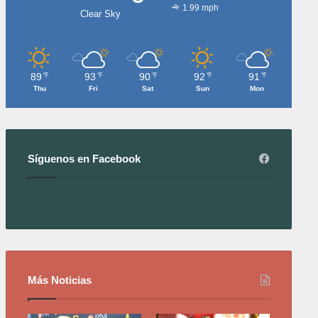
1.99 mph
Clear Sky
89
93
90
92
91
℉
℉
℉
℉
℉
Thu
Fri
Sat
Sun
Mon
Síguenos en Facebook
Más Noticias