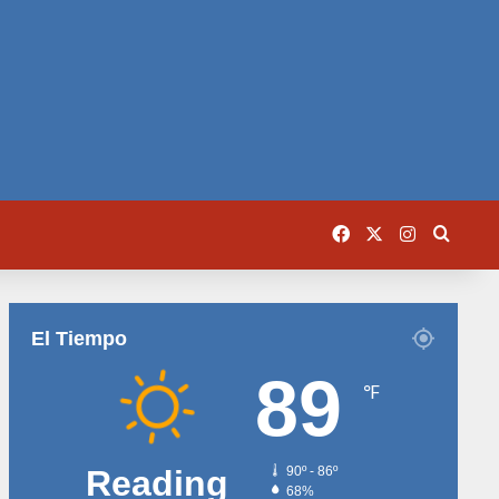
Facebook
X
Instagram
Busca
El Tiempo
89
℉
Reading
90º - 86º
68%