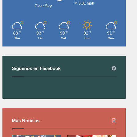
5.01 mph
Clear Sky
88
93
90
92
91
℉
℉
℉
℉
℉
Thu
Fri
Sat
Sun
Mon
Síguenos en Facebook
Más Noticias