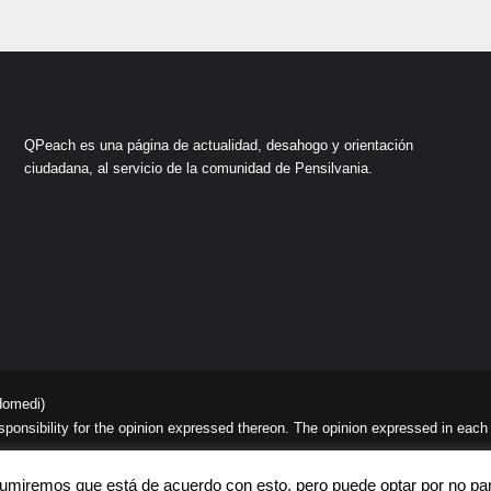
QPeach es una página de actualidad, desahogo y orientación
ciudadana, al servicio de la comunidad de Pensilvania.
domedi)
sibility for the opinion expressed thereon. The opinion expressed in each art
C
Asumiremos que está de acuerdo con esto, pero puede optar por no part