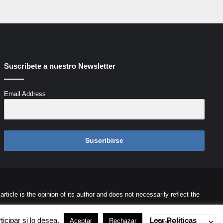
Suscríbete a nuestro Newsletter
Email Address
Suscribirse
icle is the opinion of its author and does not necessarily reflect the
ontacto
Cookies
Términos de Uso
Desarrollada por
Palaeli Studio
icipar si lo desea.
Leer Politicas
Aceptar
Rechazar