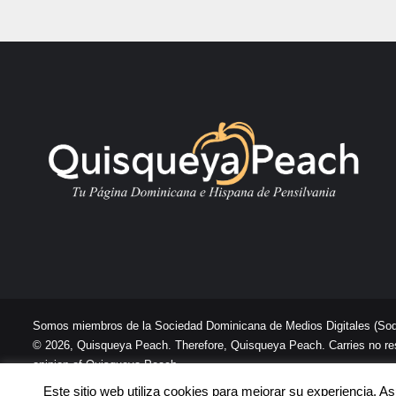
Somos miembros de la Sociedad Dominicana de Medios Digitales
(So
© 2026, Quisqueya Peach. Therefore, Quisqueya Peach. Carries no respon
opinion of Quisqueya Peach .
Este sitio web utiliza cookies para mejorar su experiencia. 