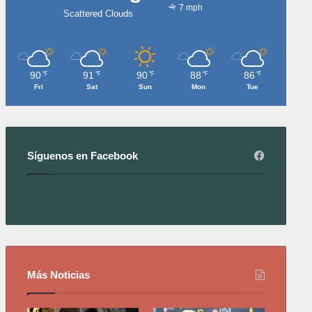
7 mph
Scattered Clouds
90
91
90
88
86
℉
℉
℉
℉
℉
Fri
Sat
Sun
Mon
Tue
Síguenos en Facebook
Más Noticias