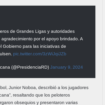
teros de Grandes Ligas y autoridades
ó agradecimiento por el apoyo brindado. A
 Gobierno para las iniciativas de
pulsen.
pic.twitter.com/3zWiJqiJZb
nicana (@PresidenciaRD)
January 9, 2024
bol, Junior Noboa, describió a los jugadores
ana”, resaltando que los peloteros
orgaron obsequios y presentaron varias