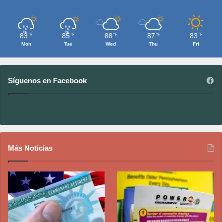
83
85
88
87
83
℉
℉
℉
℉
℉
Mon
Tue
Wed
Thu
Fri
Síguenos en Facebook
Más Noticias