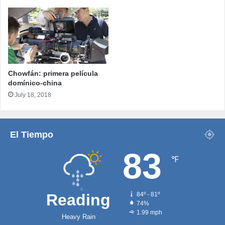
Chowfán: primera película
domínico-china
July 18, 2018
El Tiempo
83
℉
Reading
84º - 81º
74%
1.99 mph
Heavy Rain