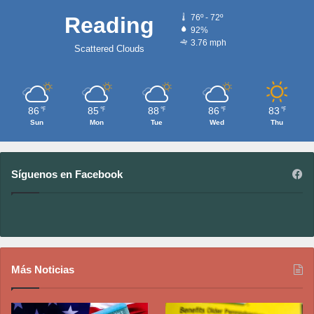
Reading
76º - 72º
92%
3.76 mph
Scattered Clouds
86
85
88
86
83
℉
℉
℉
℉
℉
Sun
Mon
Tue
Wed
Thu
Síguenos en Facebook
Más Noticias