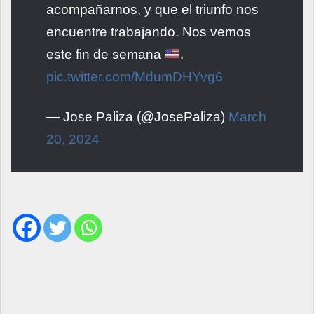
acompañarnos, y que el triunfo nos
encuentre trabajando. Nos vemos
este fin de semana
.
pic.twitter.com/MdumDHYvg6
— Jose Paliza (@JosePaliza)
March
20, 2024