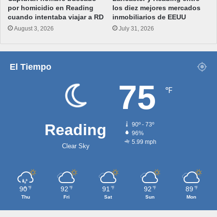
por homicidio en Reading
los diez mejores mercados
cuando intentaba viajar a RD
inmobiliarios de EEUU
August 3, 2026
July 31, 2026
El Tiempo
75
℉
Reading
90º - 73º
96%
5.99 mph
Clear Sky
90
92
91
92
89
℉
℉
℉
℉
℉
Thu
Fri
Sat
Sun
Mon