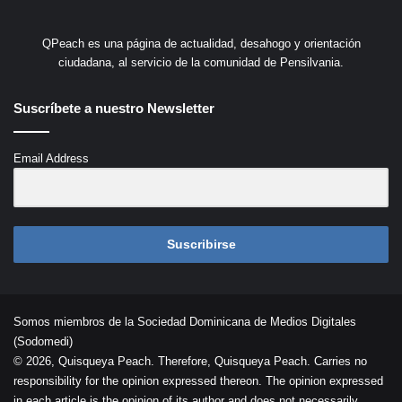
QPeach es una página de actualidad, desahogo y orientación
ciudadana, al servicio de la comunidad de Pensilvania.
Suscríbete a nuestro Newsletter
Email Address
Suscribirse
Somos miembros de la Sociedad Dominicana de Medios Digitales
(Sodomedi)
© 2026, Quisqueya Peach. Therefore, Quisqueya Peach. Carries no
responsibility for the opinion expressed thereon. The opinion expressed
in each article is the opinion of its author and does not necessarily