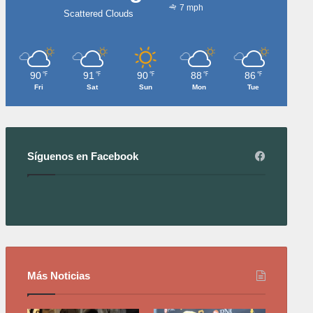
7 mph
Scattered Clouds
90
91
90
88
86
℉
℉
℉
℉
℉
Fri
Sat
Sun
Mon
Tue
Síguenos en Facebook
Más Noticias