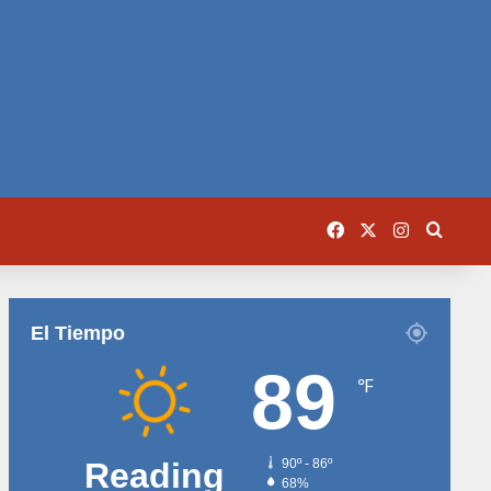
Facebook
X
Instagram
Busca
El Tiempo
89
℉
Reading
90º - 86º
68%