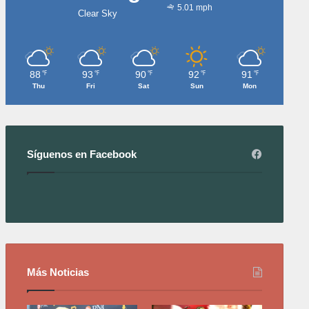
5.01 mph
Clear Sky
88
93
90
92
91
℉
℉
℉
℉
℉
Thu
Fri
Sat
Sun
Mon
Síguenos en Facebook
Más Noticias