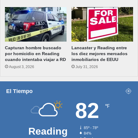
Capturan hombre buscado
Lancaster y Reading entre
por homicidio en Reading
los diez mejores mercados
cuando intentaba viajar a RD
inmobiliarios de EEUU
August 3, 2026
July 31, 2026
El Tiempo
82
℉
Reading
85º - 78º
84%