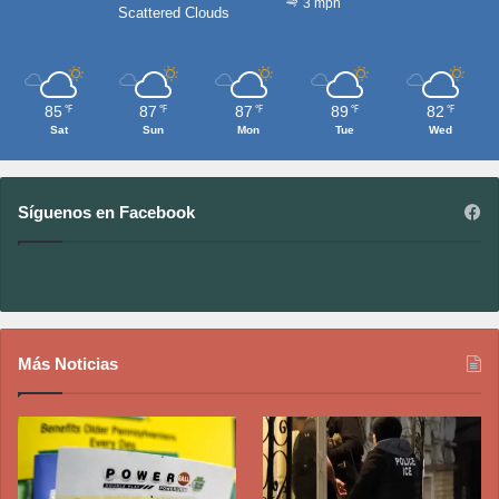
3 mph
Scattered Clouds
85
87
87
89
82
℉
℉
℉
℉
℉
Sat
Sun
Mon
Tue
Wed
Síguenos en Facebook
Más Noticias