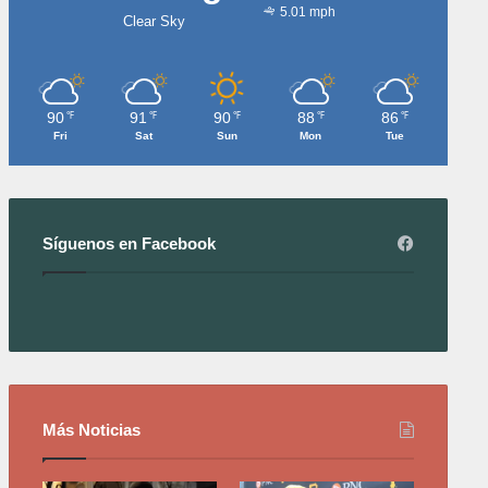
5.01 mph
Clear Sky
90
91
90
88
86
℉
℉
℉
℉
℉
Fri
Sat
Sun
Mon
Tue
Síguenos en Facebook
Más Noticias