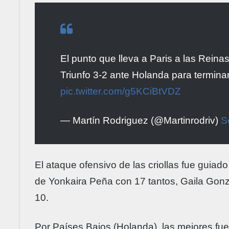
El punto que lleva a Paris a las Reinas
Triunfo 3-2 ante Holanda para terminar 
pic.twitter.com/g5KCiBtVDZ
— Martín Rodriguez (@Martinrodriv)
S
El ataque ofensivo de las criollas fue guiad
de Yonkaira Peña con 17 tantos, Gaila Gonz
10.
Por Países Bajos (Holanda), las mejores fu