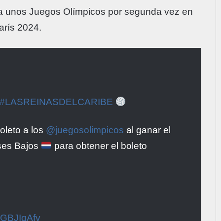
 a unos Juegos Olímpicos por segunda vez en
arís 2024.
#LASREINASDELCARIBE
oleto a los
@juegosolimpicos
al ganar el
íses Bajos
para obtener el boleto
wEGBJIqAfv