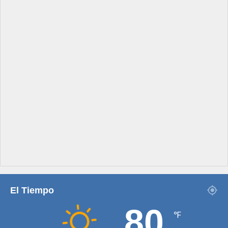
El Tiempo
80
℉