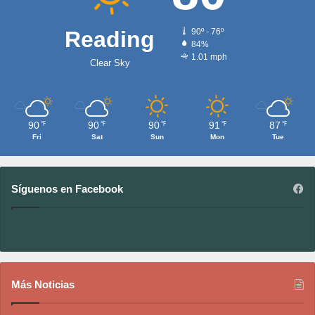
Reading
90º - 76º
84%
1.01 mph
Clear Sky
90
90
90
91
87
℉
℉
℉
℉
℉
Fri
Sat
Sun
Mon
Tue
Síguenos en Facebook
Más Noticias