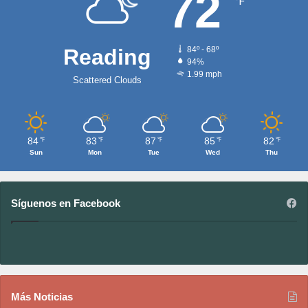
72
℉
Reading
84º - 68º
94%
1.99 mph
Scattered Clouds
84
83
87
85
82
℉
℉
℉
℉
℉
Sun
Mon
Tue
Wed
Thu
Síguenos en Facebook
Más Noticias