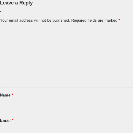
Leave a Reply
Your email address will not be published.
Required fields are marked
*
C
o
m
m
e
n
t
*
Name
*
Email
*