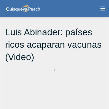
M
Luis Abinader: países
ricos acaparan vacunas
(Video)
1