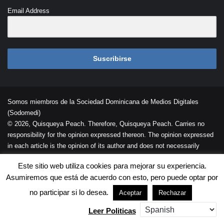
Email Address
Suscribirse
Somos miembros de la Sociedad Dominicana de Medios Digitales
(Sodomedi)
© 2026, Quisqueya Peach. Therefore, Quisqueya Peach. Carries no
responsibility for the opinion expressed thereon. The opinion expressed
in each article is the opinion of its author and does not necessarily
reflect the opinion of Quisqueya Peach .
Este sitio web utiliza cookies para mejorar su experiencia.
Desarrollada por
Palaeli Studio
Asumiremos que está de acuerdo con esto, pero puede optar por
Contacto
Cookies
Términos de Uso
no participar si lo desea.
Aceptar
Rechazar
Leer Politicas