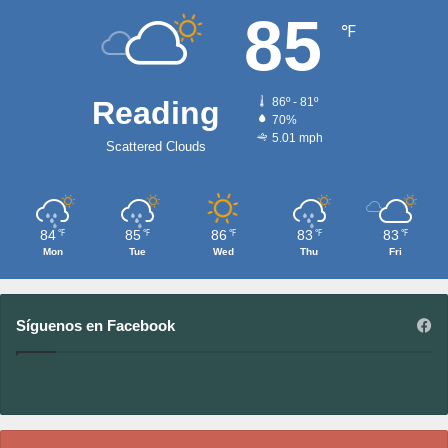
85
℉
Reading
86º - 81º
70%
5.01 mph
Scattered Clouds
84
85
86
83
83
℉
℉
℉
℉
℉
Mon
Tue
Wed
Thu
Fri
Síguenos en Facebook