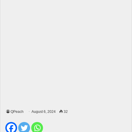
QPeach
August 6, 2024
32