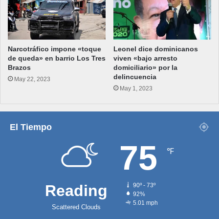
Narcotráfico impone «toque
Leonel dice dominicanos
de queda» en barrio Los Tres
viven «bajo arresto
Brazos
domiciliario» por la
delincuencia
May 22, 2023
May 1, 2023
El Tiempo
75
℉
Reading
90º - 73º
92%
5.01 mph
Scattered Clouds