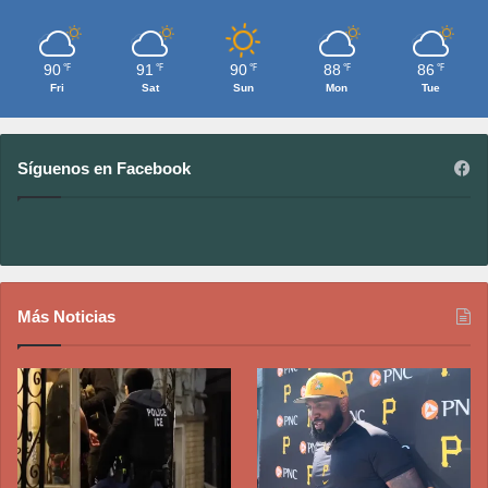
90
91
90
88
86
℉
℉
℉
℉
℉
Fri
Sat
Sun
Mon
Tue
Síguenos en Facebook
Más Noticias