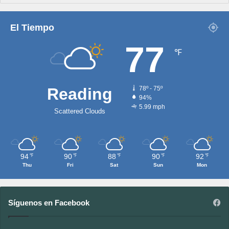
El Tiempo
77
℉
Reading
78º - 75º
94%
5.99 mph
Scattered Clouds
94
90
88
90
92
℉
℉
℉
℉
℉
Thu
Fri
Sat
Sun
Mon
Síguenos en Facebook