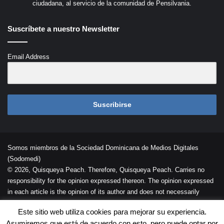
ciudadana, al servicio de la comunidad de Pensilvania.
Suscríbete a nuestro Newsletter
Email Address
Suscribirse
Somos miembros de la Sociedad Dominicana de Medios Digitales
(Sodomedi)
© 2026, Quisqueya Peach. Therefore, Quisqueya Peach. Carries no
responsibility for the opinion expressed thereon. The opinion expressed
in each article is the opinion of its author and does not necessarily
reflect the opinion of Quisqueya Peach .
Este sitio web utiliza cookies para mejorar su experiencia.
Desarrollada por
Palaeli Studio
Asumiremos que está de acuerdo con esto, pero puede optar por