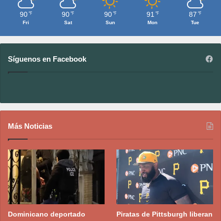
90
90
90
91
87
℉
℉
℉
℉
℉
Fri
Sat
Sun
Mon
Tue
Síguenos en Facebook
Más Noticias
Dominicano deportado
Piratas de Pittsburgh liberan