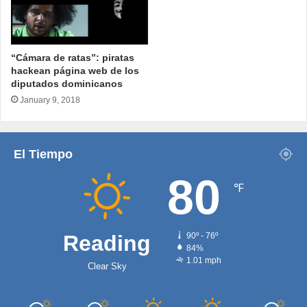
“Cámara de ratas”: piratas
hackean página web de los
diputados dominicanos
January 9, 2018
El Tiempo
80
℉
Reading
90º - 76º
84%
1.01 mph
Clear Sky