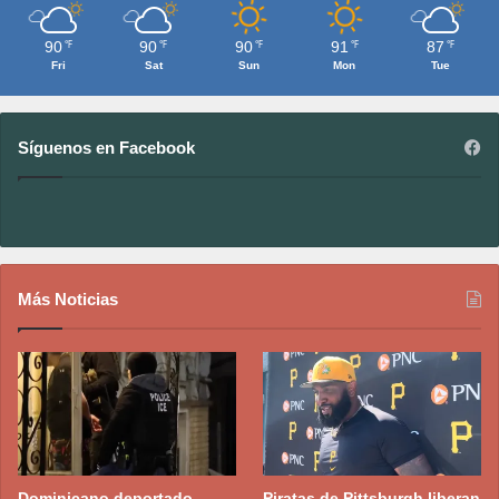
90
90
90
91
87
℉
℉
℉
℉
℉
Fri
Sat
Sun
Mon
Tue
Síguenos en Facebook
Más Noticias
Dominicano deportado
Piratas de Pittsburgh liberan