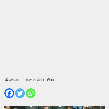
QPeach
May 14, 2024
18