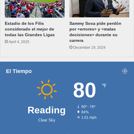
Estadio de los Filis
Sammy Sosa pide perdón
considerado el mejor de
por «errores» y «malas
todas las Grandes Ligas
decisiones» durante su
carrera
April 4, 2025
December 19, 2024
El Tiempo
80
℉
Reading
90º - 76º
84%
1.01 mph
Clear Sky