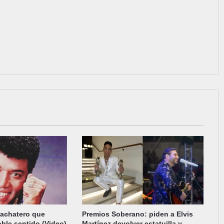
bachatero que
Premios Soberano: piden a Elvis
oble sentido (Video)
Martínez devolver estatuilla y