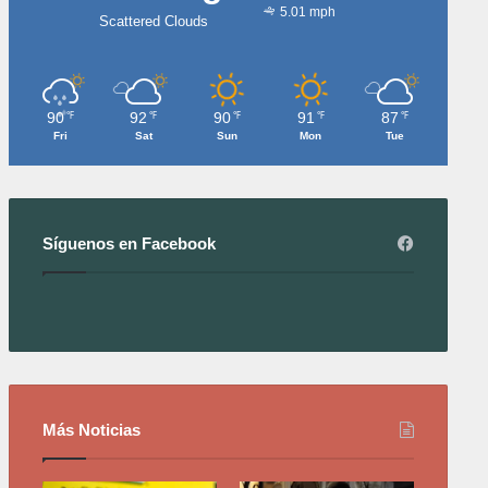
5.01 mph
Scattered Clouds
90
92
90
91
87
℉
℉
℉
℉
℉
Fri
Sat
Sun
Mon
Tue
Síguenos en Facebook
Más Noticias