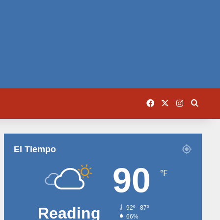
Facebook
X
Instagram
Busca
El Tiempo
90
℉
Reading
92º - 87º
66%