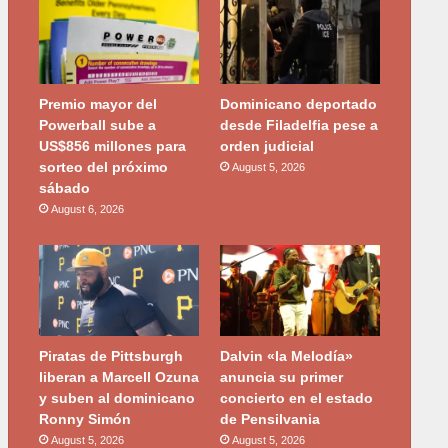
Premio mayor del
Dominicano deportado
Powerball sube a
desde Filadelfia pese a
US$856 millones para
orden judicial
sorteo del próximo
August 5, 2026
sábado
August 6, 2026
Piratas de Pittsburgh
Dalvin «la Melodía»
liberan a Marcell Ozuna
anuncia su primer
y suben al dominicano
concierto en el estado
Ronny Simón
de Pensilvania
August 5, 2026
August 5, 2026