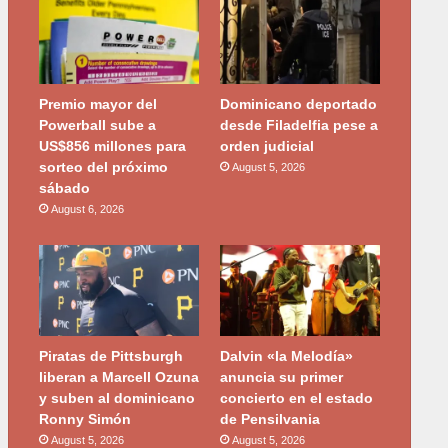
Premio mayor del
Dominicano deportado
Powerball sube a
desde Filadelfia pese a
US$856 millones para
orden judicial
sorteo del próximo
August 5, 2026
sábado
August 6, 2026
Piratas de Pittsburgh
Dalvin «la Melodía»
liberan a Marcell Ozuna
anuncia su primer
y suben al dominicano
concierto en el estado
Ronny Simón
de Pensilvania
August 5, 2026
August 5, 2026