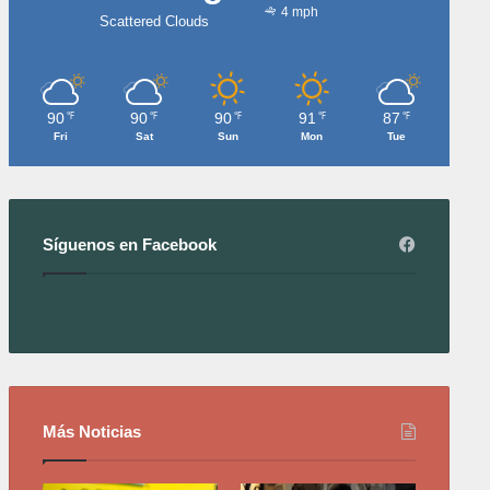
4 mph
Scattered Clouds
90
90
90
91
87
℉
℉
℉
℉
℉
Fri
Sat
Sun
Mon
Tue
Síguenos en Facebook
Más Noticias