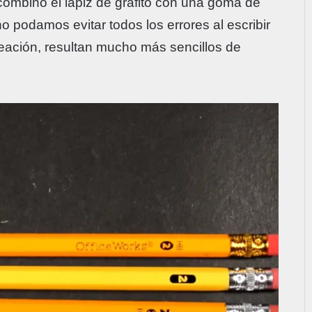
combinó el lápiz de grafito con una goma de
no podamos evitar todos los errores al escribir
reación, resultan mucho más sencillos de