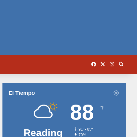
Facebook
X
Instagram
Busca
El Tiempo
88
℉
Reading
91º - 85º
70%