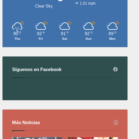
1.01 mph
Clear Sky
90
92
91
92
89
℉
℉
℉
℉
℉
Thu
Fri
Sat
Sun
Mon
Síguenos en Facebook
Más Noticias