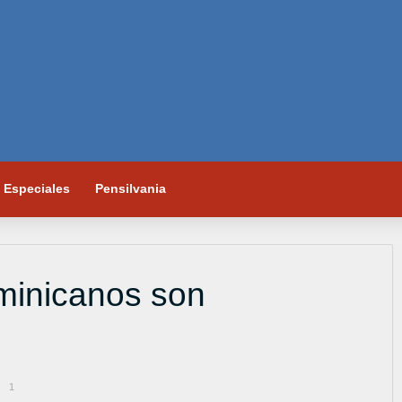
Especiales
Pensilvania
minicanos son
1