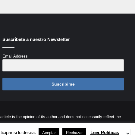
Suscríbete a nuestro Newsletter
Email Address
Suscribirse
icle is the opinion of its author and does not necessarily reflect the
ontacto
Cookies
Términos de Uso
Desarrollada por
Palaeli Studio
icipar si lo desea.
Leer Politicas
Aceptar
Rechazar