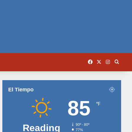
Facebook
X
Instagram
Busca
El Tiempo
85
℉
Reading
90º - 80º
77%