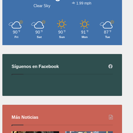
1.99 mph
Clear Sky
90
90
90
91
87
℉
℉
℉
℉
℉
Fri
Sat
Sun
Mon
Tue
Síguenos en Facebook
Más Noticias