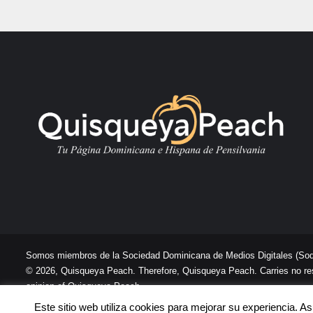
Somos miembros de la Sociedad Dominicana de Medios Digitales
(So
© 2026, Quisqueya Peach. Therefore, Quisqueya Peach. Carries no respon
opinion of Quisqueya Peach .
Este sitio web utiliza cookies para mejorar su experiencia. 