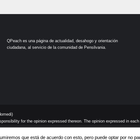
QPeach es una página de actualidad, desahogo y orientación
ciudadana, al servicio de la comunidad de Pensilvania.
domedi)
sibility for the opinion expressed thereon. The opinion expressed in each art
C
Asumiremos que está de acuerdo con esto, pero puede optar por no part