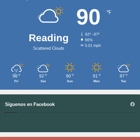
90
℉
Reading
92º - 87º
66%
5.01 mph
Scattered Clouds
90
92
90
91
87
℉
℉
℉
℉
℉
Fri
Sat
Sun
Mon
Tue
Síguenos en Facebook