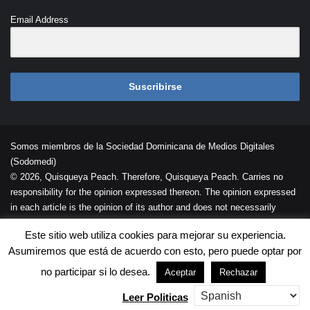
Email Address
Suscribirse
Somos miembros de la Sociedad Dominicana de Medios Digitales
(Sodomedi)
© 2026, Quisqueya Peach. Therefore, Quisqueya Peach. Carries no
responsibility for the opinion expressed thereon. The opinion expressed
in each article is the opinion of its author and does not necessarily
reflect the opinion of Quisqueya Peach .
Este sitio web utiliza cookies para mejorar su experiencia.
Desarrollada por
Palaeli Studio
Asumiremos que está de acuerdo con esto, pero puede optar por
Contacto
Cookies
Términos de Uso
no participar si lo desea.
Aceptar
Rechazar
Leer Politicas