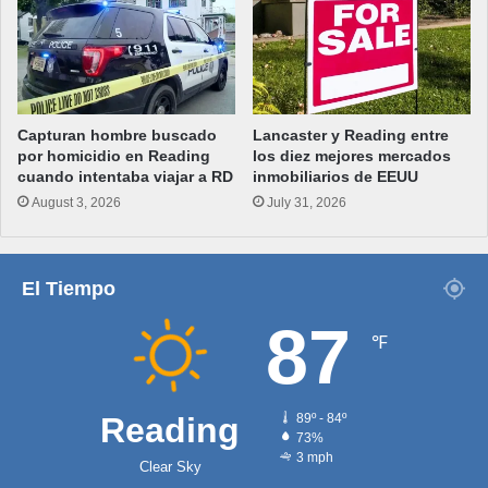
Capturan hombre buscado
Lancaster y Reading entre
por homicidio en Reading
los diez mejores mercados
cuando intentaba viajar a RD
inmobiliarios de EEUU
August 3, 2026
July 31, 2026
El Tiempo
87
℉
Reading
89º - 84º
73%
3 mph
Clear Sky