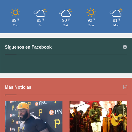
89
93
90
92
91
℉
℉
℉
℉
℉
Thu
Fri
Sat
Sun
Mon
Síguenos en Facebook
Más Noticias