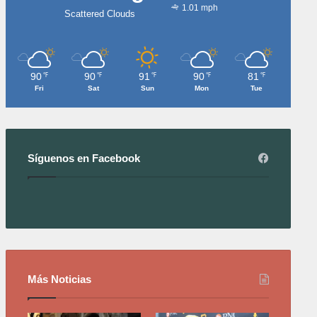
1.01 mph
Scattered Clouds
90
90
91
90
81
℉
℉
℉
℉
℉
Fri
Sat
Sun
Mon
Tue
Síguenos en Facebook
Más Noticias