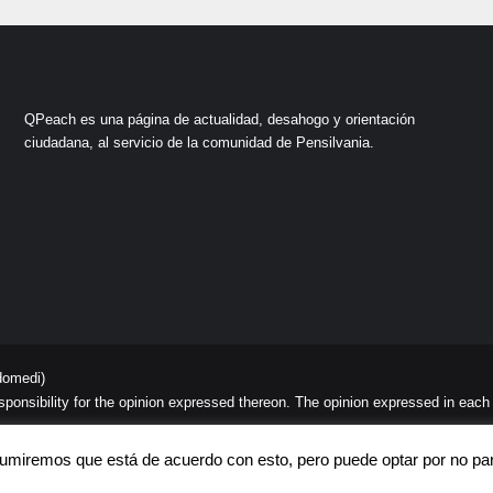
QPeach es una página de actualidad, desahogo y orientación
ciudadana, al servicio de la comunidad de Pensilvania.
domedi)
sibility for the opinion expressed thereon. The opinion expressed in each art
C
Asumiremos que está de acuerdo con esto, pero puede optar por no part