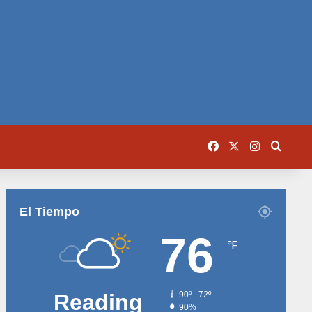
Facebook
X
Instagram
Busca
El Tiempo
76
℉
Reading
90º - 72º
90%