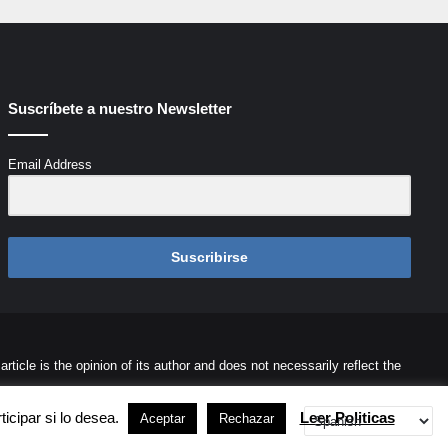
Suscríbete a nuestro Newsletter
Email Address
Suscribirse
icle is the opinion of its author and does not necessarily reflect the
ontacto
Cookies
Términos de Uso
Desarrollada por
Palaeli Studio
icipar si lo desea.
Leer Politicas
Aceptar
Rechazar