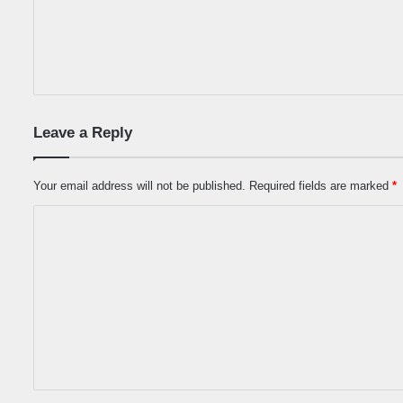
Leave a Reply
Your email address will not be published.
Required fields are marked
*
C
o
m
m
e
n
t