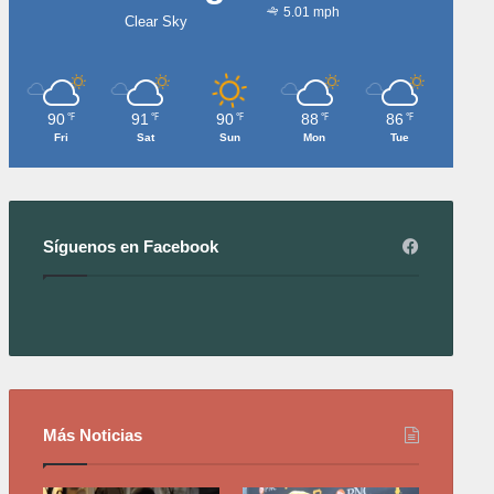
5.01 mph
Clear Sky
90
91
90
88
86
℉
℉
℉
℉
℉
Fri
Sat
Sun
Mon
Tue
Síguenos en Facebook
Más Noticias