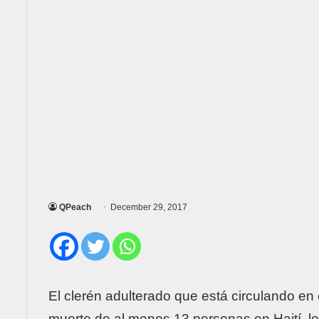
QPeach
December 29, 2017
El clerén adulterado que está circulando en
muerte de al menos 13 personas en Haití, los