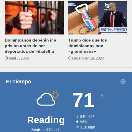
Dominicanos deberán ir a
Trump dice que los
prisión antes de ser
dominicanos son
deportados de Filadelfia
«grandiosos»
April 1, 2026
December 16, 2024
El Tiempo
71
℉
Reading
84º - 69º
96%
3.18 mph
Scattered Clouds