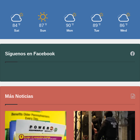
84
87
90
89
86
℉
℉
℉
℉
℉
Sat
Sun
Mon
Tue
Wed
Síguenos en Facebook
Más Noticias