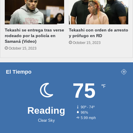
Tekashi se entrega tras verse
Tekashi con orden de arresto
rodeado por la policía en
y prófugo en RD
Samaná (Video)
October 15, 2023
October 15, 2023
El Tiempo
75
℉
Reading
90º - 74º
96%
5.99 mph
Clear Sky