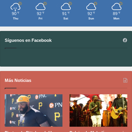
90
92
91
92
89
℉
℉
℉
℉
℉
Thu
Fri
Sat
Sun
Mon
Síguenos en Facebook
Más Noticias