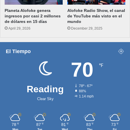
Planeta Alofoke genera
Alofoke Radio Show, el canal
ingresos por casi 2 millones
de YouTube más visto en el
de dólares en 15 días
mundo
April 29, 2026
December 29, 2025
El Tiempo
70
℉
Reading
78º - 67º
88%
1.14 mph
Clear Sky
78
87
81
83
73
℉
℉
℉
℉
℉
Mon
Tue
Wed
Thu
Fri